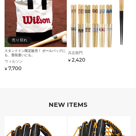
格
格
売り切れ
スタンドイン限定販売！ ボールバッグに
販
兵左衛門
も、普段遣いにも。
売
通
2,420
¥
販
ウィルソン
元:
常
売
通
7,700
¥
価
元:
常
格
価
格
NEW ITEMS