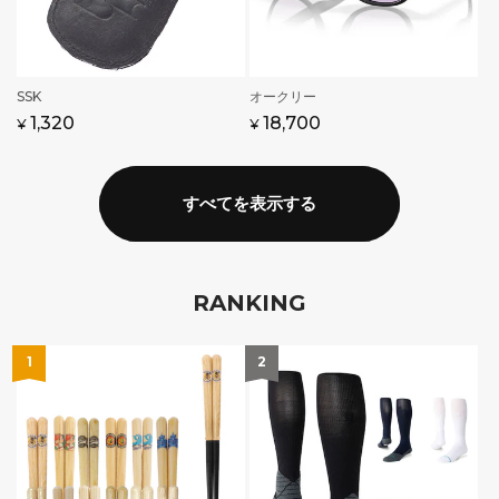
販
SSK
販
オークリー
売
売
通
1,320
通
セ
18,700
¥
¥
元:
元:
常
常
ー
価
価
ル
格
格
価
すべてを表示する
格
RANKING