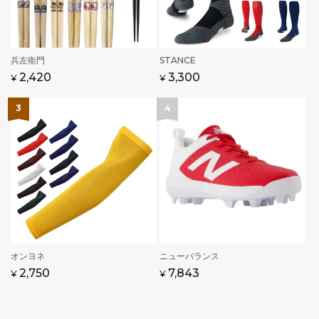
販
STANCE
販
兵左衛門
売
売
通
セ
3,300
通
2,420
¥
¥
元:
元:
常
ー
常
価
ル
価
格
価
格
格
販
オンヨネ
販
ニューバランス
売
売
通
2,750
通
セ
7,843
¥
¥
元:
元:
常
常
ー
価
価
ル