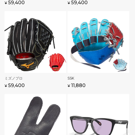
売
売
通
59,400
通
59,400
¥
¥
元:
元:
常
常
価
価
格
格
販
ミズノプロ
販
SSK
売
売
通
59,400
通
セ
11,880
¥
¥
元:
元:
常
常
ー
価
価
ル
格
格
価
格