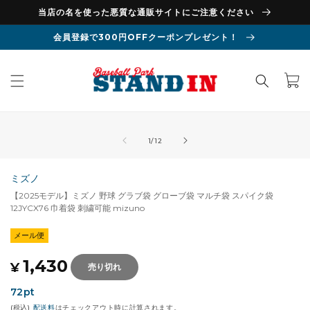
コンテン
当店の名を使った悪質な通販サイトにご注意ください
ツに進む
会員登録で300円OFFクーポンプレゼント！
カ
ー
ト
商品情報
モ
にスキッ
ー
の
1
/
12
プ
ダ
ル
で
ミズノ
メ
【2025モデル】ミズノ 野球 グラブ袋 グローブ袋 マルチ袋 スパイク袋
デ
12JYCX76 巾着袋 刺繍可能 mizuno
ィ
ア
メール便
(1)
(2
を
通
1,430
開
¥
売り切れ
く
常
72
pt
価
(税込)
配送料
はチェックアウト時に計算されます。