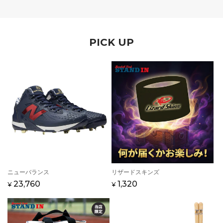
PICK UP
販
ニューバランス
販
リザードスキンズ
売
売
通
セ
23,760
通
セ
1,320
¥
¥
元:
元:
常
ー
常
ー
価
ル
価
ル
格
価
格
価