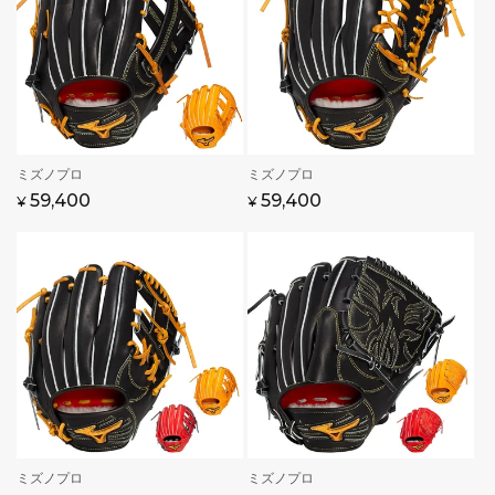
販
ミズノプロ
販
ミズノプロ
売
売
通
59,400
通
59,400
¥
¥
元:
元:
常
常
価
価
格
格
販
ミズノプロ
販
ミズノプロ